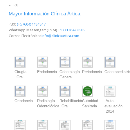
RX
Mayor Información Clínica Ártica.
PBX:
(+57604)4484847
Whatsapp Messenger: (+574)
+573126423818
Correo Electrónico:
info@clinicaartica.com
Cirugía
Endodoncia
Odontología
Periodoncia
Odontopediatri
Oral
General
Ortodoncia
Radiología
Rehabilitación
Autoridad
Auto-
Odontológica
Oral
Sanitaria
evaluación
2014