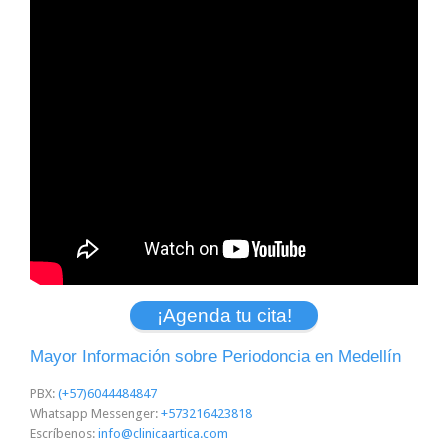
¡Agenda tu cita!
Mayor Información sobre Periodoncia en Medellín
PBX:
(+57)6044484847
Whatsapp Messenger:
+573216423818
Escríbenos:
info@clinicaartica.com