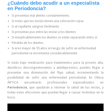
¿Cuándo debo acudir a un especialista
en Periodoncia?
Si presentas mal aliento constantemente.
Si notas que tus encías tienen una coloración rojiza
Si al cepillarte sangras fácilmente
Si presentas pus entre las encías y los dientes
Si inexplicablemente tus dientes se están separando entre sí.
Pérdida de los dientes
Si eres mayor de 55 años el riesgo de sufrir un enfermedad
periodontal se incrementa considerablemente
Si estás bajo medicación para tratamientos para la presión alta,
diuréticos descongestionantes y antidepresivos, puedes llegar a
presentar una disminución del flujo salival, incrementando la
posibilidad de sufrir una enfermedad periodontal. En Clínica
ÁRTICA encontrarás profesionales especializados en
Periodoncia
, que ayudarán a retomar la salud de tus encías, y
todas estas afecciones que puedan llegar a causar molestias en tu
boca.