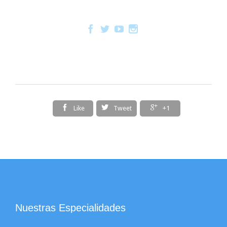







Like
Tweet
+1
Nuestras Especialidades