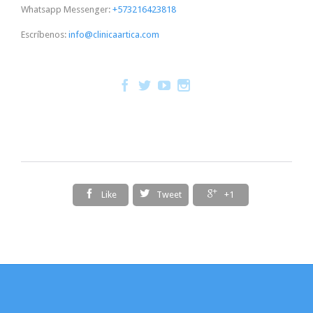
Whatsapp Messenger:
+573216423818
Escríbenos:
info@clinicaartica.com







Like
Tweet
+1