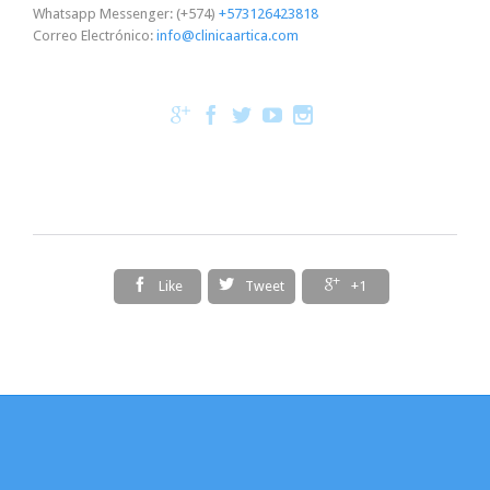
Whatsapp Messenger: (+574)
+573126423818
Correo Electrónico:
info@clinicaartica.com








Like
Tweet
+1